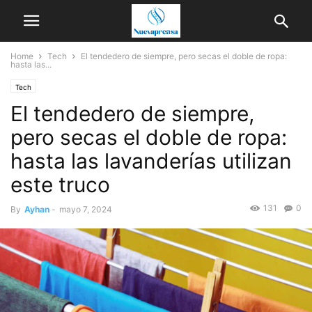
Home
Tech
El tendedero de siempre, pero secas el doble de ropa:
hasta las...
Tech
El tendedero de siempre,
pero secas el doble de ropa:
hasta las lavanderías utilizan
este truco
131
0
By
Ayhan
-
mayo 7, 2024