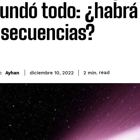
nundó todo: ¿habrá
secuencias?
read
Ayhan
2
min.
diciembre 10, 2022
: