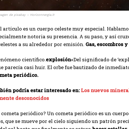
magen de pixabay – Horizonnergia.it
l artículo es un cuerpo celeste muy especial. Hablam
cialmente notoria su presencia. A su paso, y así cruzó
celestes a su alrededor por emisión.
Gas, escombros y 
enómeno científico.
explosión
«Del significado de ‘ex
ue parecía casi huir. El orbe fue bautizado de inmediat
meta periódico.
bién podría estar interesado en:
Los nuevos mineral
mente desconocidos
 cometa periódico? Un cometa periódico es un cuerpo 
s, que se mueve por el cielo siguiendo un patrón preci
del sol hasta que finalmente se satura
hacer estallar.