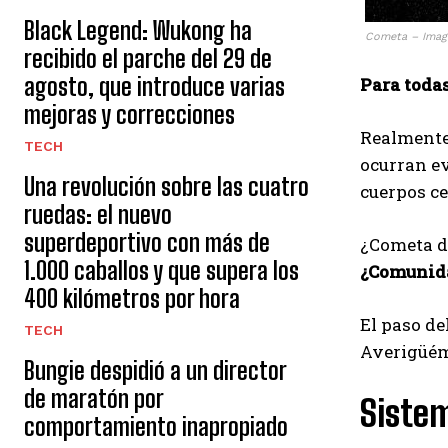
Black Legend: Wukong ha
Cometa – Image
recibido el parche del 29 de
agosto, que introduce varias
Para toda
mejoras y correcciones
Realmente 
TECH
ocurran e
Una revolución sobre las cuatro
cuerpos ce
ruedas: el nuevo
superdeportivo con más de
¿Cometa de
1.000 caballos y que supera los
¿Comunida
400 kilómetros por hora
El paso de
TECH
Averigüém
Bungie despidió a un director
de maratón por
Sistem
comportamiento inapropiado