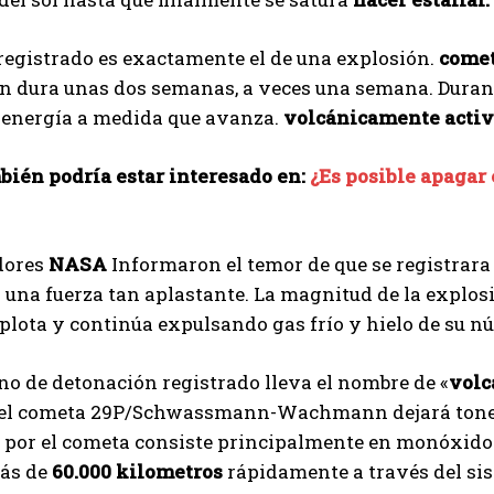
registrado es exactamente el de una explosión.
comet
n dura unas dos semanas, a veces una semana. Durante
a energía a medida que avanza.
volcánicamente acti
bién podría estar interesado en:
¿Es posible apagar
dores
NASA
Informaron el temor de que se registrara
 una fuerza tan aplastante. La magnitud de la explosi
lota y continúa expulsando gas frío y hielo de su nú
o de detonación registrado lleva el nombre de «
volc
 el cometa 29P/Schwassmann-Wachmann dejará tonel
 por el cometa consiste principalmente en monóxido 
ás de
60.000 kilometros
rápidamente a través del si