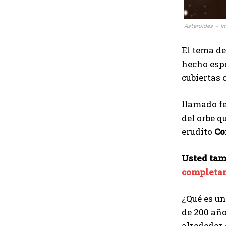
Asteroides – I
El tema de
hecho espe
cubiertas 
llamado f
del orbe q
erudito
Co
Usted tam
completa
¿Qué es un
de 200 año
alrededor 