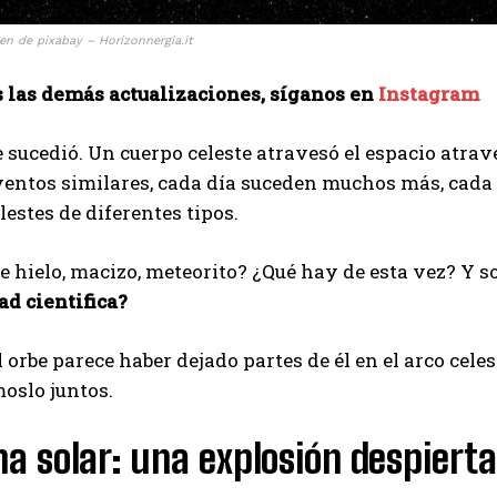
I've read and accept the
Privacy Policy
.
n de pixabay – Horizonnergia.it
s las demás actualizaciones, síganos en
Instagram
Ayhan
sucedió. Un cuerpo celeste atravesó el espacio atra
ventos similares, cada día suceden muchos más, cada
lestes de diferentes tipos.
 hielo, macizo, meteorito? ¿Qué hay de esta vez? Y so
d cientifica?
l orbe parece haber dejado partes de él en el arco celes
oslo juntos.
a solar: una explosión despierta 