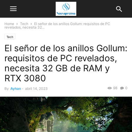
Home
Tech
El señor de los anillos Gollum: requisitos de PC
revelados, necesita 32...
Tech
El señor de los anillos Gollum:
requisitos de PC revelados,
necesita 32 GB de RAM y
RTX 3080
98
0
By
Ayhan
-
abril 14, 2023