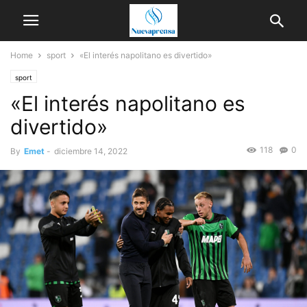
Home
sport
«El interés napolitano es divertido»
sport
«El interés napolitano es
divertido»
118
0
By
Emet
-
diciembre 14, 2022