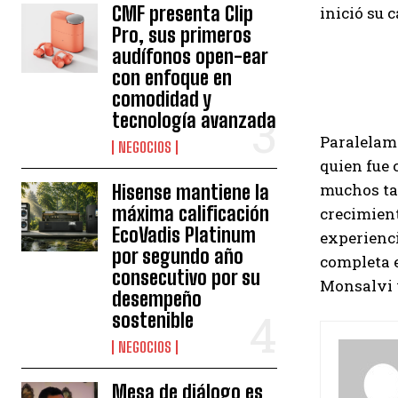
CMF presenta Clip
inició su 
Pro, sus primeros
audífonos open-ear
con enfoque en
comodidad y
tecnología avanzada
Paralelame
NEGOCIOS
quien fue 
muchos ta
Hisense mantiene la
máxima calificación
crecimient
EcoVadis Platinum
experienci
por segundo año
completa e
consecutivo por su
Monsalvi 
desempeño
sostenible
NEGOCIOS
Mesa de diálogo es