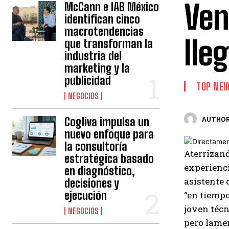
Ven
McCann e IAB México
identifican cinco
macrotendencias
lle
que transforman la
industria del
marketing y la
publicidad
TOP NE
NEGOCIOS
Cogliva impulsa un
AUTHOR
nuevo enfoque para
la consultoría
Aterrizan
estratégica basado
experienci
en diagnóstico,
asistente 
decisiones y
ejecución
“en tiempo
joven técn
NEGOCIOS
pero lamen