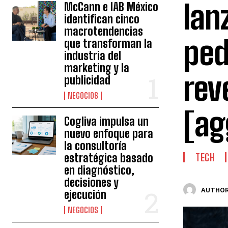
lan
McCann e IAB México
identifican cinco
macrotendencias
ped
que transforman la
industria del
marketing y la
rev
publicidad
NEGOCIOS
[ag
Cogliva impulsa un
nuevo enfoque para
la consultoría
estratégica basado
TECH
en diagnóstico,
decisiones y
AUTHOR
ejecución
NEGOCIOS