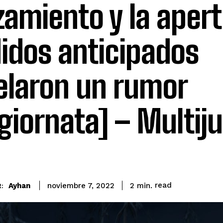
zamiento y la aper
idos anticipados
elaron un rumor
giornata] – Multiju
read
Ayhan
2
min.
noviembre 7, 2022
: