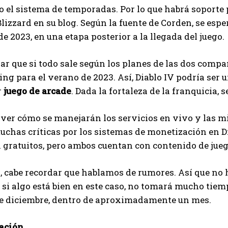
o el sistema de temporadas. Por lo que habrá soport
I've read and accept the
Privacy Policy
.
Blizzard en su blog. Según la fuente de Corden, se es
de 2023, en una etapa posterior a la llegada del juego.
Ayhan
ar que si todo sale según los planes de las dos compa
ing para el verano de 2023. Así, Diablo IV podría ser 
r
juego de arcade
. Dada la fortaleza de la franquicia
ver cómo se manejarán los servicios en vivo y las m
uchas críticas por los sistemas de monetización en 
gratuitos, pero ambos cuentan con contenido de jueg
, cabe recordar que hablamos de rumores. Así que no 
 si algo está bien en este caso, no tomará mucho tie
 de diciembre, dentro de aproximadamente un mes.
ación