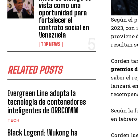
vista como una
oportunidad para
fortalecer el
Según el p
contrato social en
2023, con 
Venezuela
proviene d
resultan se
TOP NEWS
Corden tam
RELATED POSTS
premios d
saber el r
lanzará en
Evergreen Line adopta la
recompens
tecnología de contenedores
inteligentes de ORBCOMM
Según la f
en febrero
TECH
Black Legend: Wukong ha
Corden lue