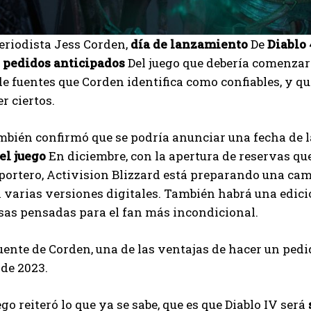
eriodista Jess Corden,
día de lanzamiento
De
Diablo 
i
pedidos anticipados
Del juego que debería comenzar 
e fuentes que Corden identifica como confiables, y q
r ciertos.
bién confirmó que se podría anunciar una fecha de la
el juego
En diciembre, con la apertura de reservas que
eportero, Activision Blizzard está preparando una ca
 varias versiones digitales. También habrá una edició
as pensadas para el fan más incondicional.
uente de Corden, una de las ventajas de hacer un pedi
 de 2023.
go reiteró lo que ya se sabe, que es que Diablo IV será
I WANT IN