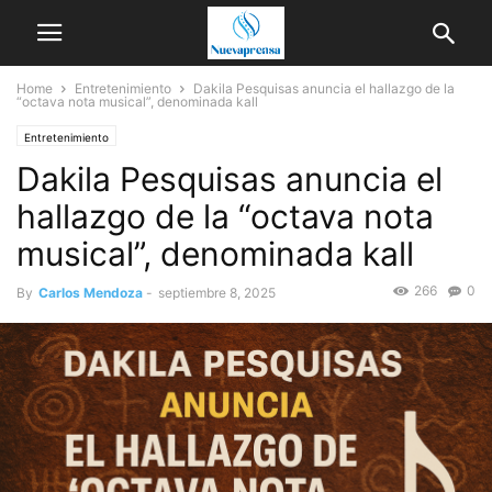
Home
Entretenimiento
Dakila Pesquisas anuncia el hallazgo de la
“octava nota musical”, denominada kall
Entretenimiento
Dakila Pesquisas anuncia el
hallazgo de la “octava nota
musical”, denominada kall
266
0
By
Carlos Mendoza
-
septiembre 8, 2025