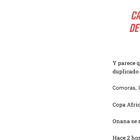
CA
DE
Y parece q
duplicado
Comoras, l
Copa Afri
Onana se 
Hace 2 ho