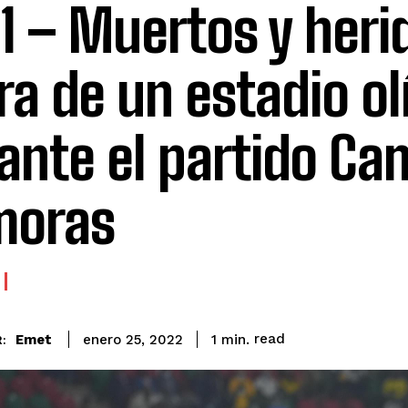
1 – Muertos y heri
ra de un estadio o
ante el partido C
moras
read
Emet
1
min.
enero 25, 2022
: