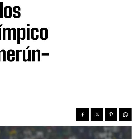
dos
límpico
amerún-