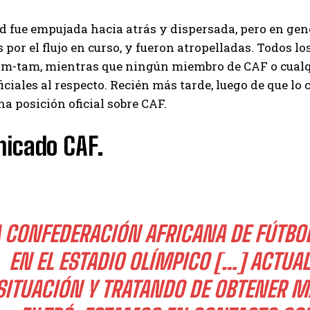
I've read and accept the
Privacy Policy
.
d fue empujada hacia atrás y dispersada, pero en ge
 por el flujo en curso, y fueron atropelladas. Todos l
tam-tam, mientras que ningún miembro de CAF o cual
Emet
ficiales al respecto. Recién más tarde, luego de que lo 
a posición oficial sobre CAF.
icado CAF.
 CONFEDERACIÓN AFRICANA DE FÚTBOL
EN EL ESTADIO OLÍMPICO […] ACTUA
SITUACIÓN Y TRATANDO DE OBTENER MÁ