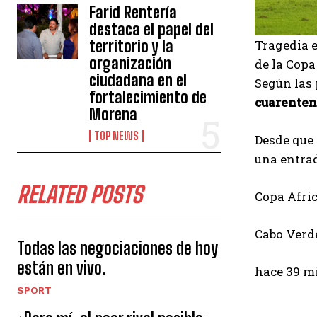
Farid Rentería
destaca el papel del
territorio y la
Tragedia e
organización
de la Cop
ciudadana en el
Según las 
fortalecimiento de
cuarentena
Morena
TOP NEWS
Desde que 
una entrad
RELATED POSTS
Copa Afri
Cabo Verde
Todas las negociaciones de hoy
están en vivo.
hace 39 m
SPORT