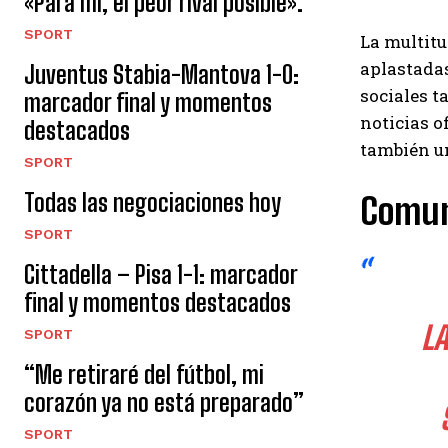
«Para mí, el peor rival posible».
SPORT
La multitu
aplastadas
Juventus Stabia-Mantova 1-0:
sociales 
marcador final y momentos
noticias o
destacados
también un
SPORT
Todas las negociaciones hoy
Comun
SPORT
Cittadella – Pisa 1-1: marcador
final y momentos destacados
LA
SPORT
“Me retiraré del fútbol, ​​mi
corazón ya no está preparado”
SPORT