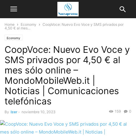
Home
Economy
CoopVoce: Nuevo Evo Voce y SMS privados por
4,50 € al mes...
Economy
CoopVoce: Nuevo Evo Voce y
SMS privados por 4,50 € al
mes sólo online –
MondoMobileWeb.it |
Noticias | Comunicaciones
telefónicas
159
0
By
Izer
-
noviembre 10, 2023