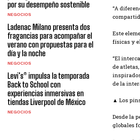
por su desempeño sostenible
“A diferen
NEGOCIOS
compartido
Ladenac Milano presenta dos
Este eleme
fragancias para acompañar el
físicas y 
verano con propuestas para el
día y la noche
“El interc
NEGOCIOS
de atletas
Levi’s® impulsa la temporada
inspirados
de la inte
Back to School con
experiencias inmersivas en
▲ Los pins
tiendas Liverpool de México
NEGOCIOS
Desde la p
globales f