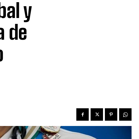
bal y
a de
o