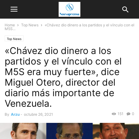
Home
Top News
«Chávez dio dinero a los partidos y el vínculo con el
M5S...
Top News
«Chávez dio dinero a los
partidos y el vínculo con el
M5S era muy fuerte», dice
Miguel Otero, director del
diario más importante de
Venezuela.
151
0
By
Arzu
-
octubre 26, 2021