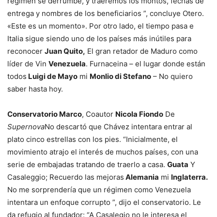
régimen se derrumbe, y traeremos los montos, fechas de
entrega y nombres de los beneficiarios ”, concluye Otero.
«Este es un momento». Por otro lado, el tiempo pasa e
Italia sigue siendo uno de los países más inútiles para
reconocer
Juan Quito,
El gran retador de Maduro como
líder de Vin
Venezuela
. Furnaceina – el lugar donde están
todos
Luigi de Mayo
mi
Monlio di Stefano
– No quiero
saber hasta hoy.
Conservatorio Marco
, Coautor
Nicola Fiondo
De
Supernova
No descartó que Chávez intentara entrar al
plato cinco estrellas con los pies. “Inicialmente, el
movimiento atrajo el interés de muchos países, con una
serie de embajadas tratando de traerlo a casa.
Guata
Y
Casaleggio; Recuerdo las mejoras
Alemania
mi
Inglaterra.
No me sorprendería que un régimen como Venezuela
intentara un enfoque corrupto ”, dijo el conservatorio. Le
da refugio al fundador: “A Casalegio no le interesa el