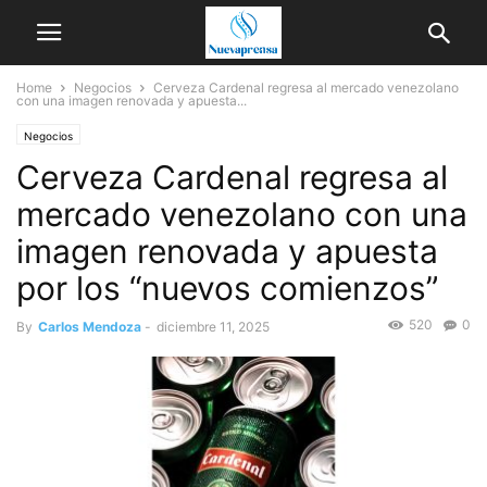
Home
Negocios
Cerveza Cardenal regresa al mercado venezolano
con una imagen renovada y apuesta...
Negocios
Cerveza Cardenal regresa al
mercado venezolano con una
imagen renovada y apuesta
por los “nuevos comienzos”
520
0
By
Carlos Mendoza
-
diciembre 11, 2025