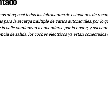
ntado
I've read and accept the
Privacy Policy
.
mos años, casi todos los fabricantes de estaciones de reca
s para la recarga múltiple de varios automóviles, por lo 
e la calle comienzan a encenderse por la noche, y así cont
Izer
cia de salida, los coches eléctricos ya están conectados 