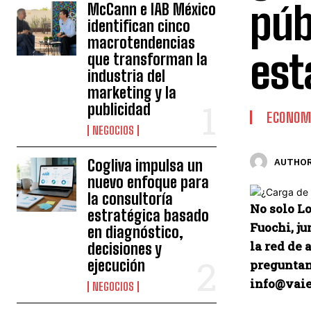
púb
McCann e IAB México
identifican cinco
macrotendencias
est
que transforman la
industria del
marketing y la
publicidad
ECONOM
NEGOCIOS
Cogliva impulsa un
AUTHOR
nuevo enfoque para
la consultoría
No solo L
estratégica basado
Fuochi, ju
en diagnóstico,
la red de
decisiones y
ejecución
preguntam
info@vaiel
NEGOCIOS