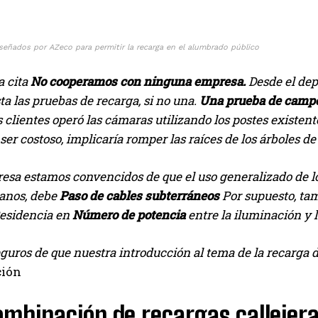
señados por AZeco para permitir la recarga en el alumbrado público
a cita
No cooperamos con ninguna empresa.
Desde el depa
ta las pruebas de recarga, si no una.
Una prueba de campo
 clientes operó las cámaras utilizando los postes existe
er costoso, implicaría romper las raíces de los árboles d
sa estamos convencidos de que el uso generalizado de los
anos, debe
Paso de cables subterráneos
Por supuesto, ta
esidencia en
Número de potencia
entre la iluminación y l
uros de que nuestra introducción al tema de la recarga d
ción
mbinación de recargas callejeras