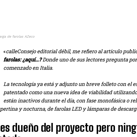
arga de farolas AZeco
«
calle
Consejo editorial débil, me refiero al artículo pub
farolas: ¿aquí…?
Donde uno de sus lectores pregunta por 
comenzado en Italia.
La tecnología ya está y adjunto un breve folleto con el
patentado como una nueva idea de viabilidad utilizand
están inactivos durante el día, con fase monofásica o rel
pertina y nocturna, de farolas LED y lámparas de descarg
es dueño del proyecto pero nin
I WANT IN