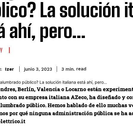
lico? La solución i
á ahí, pero…
Y
read
Izer
3
min.
junio 3, 2023
:
ondres, Berlín, Valencia o Locarno están experiment
nto con su empresa italiana AZeco, ha diseñado y co
 alumbrado público. Hemos hablado de ello muchas ve
os por qué ninguna administración pública se ha ad
ettrico.it