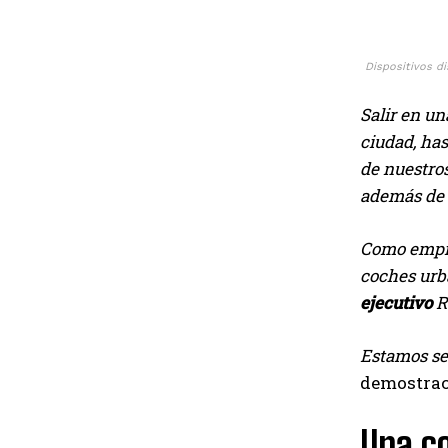
Dispositivos di
Salir en un
ciudad, has
de nuestros
además de s
Como empre
coches urb
ejecutivo
R
Estamos seg
demostra
Una co