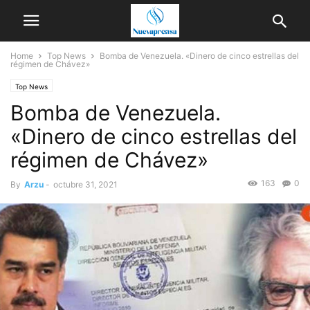
Home
Top News
Bomba de Venezuela. «Dinero de cinco estrellas del
régimen de Chávez»
Top News
Bomba de Venezuela.
«Dinero de cinco estrellas del
régimen de Chávez»
163
0
By
Arzu
-
octubre 31, 2021