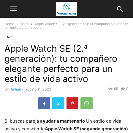
Home
Tech
Apple Watch SE (2.ª generación): tu compañero elegante
perfecto para un estilo...
Tech
Apple Watch SE (2.ª
generación): tu compañero
elegante perfecto para un
estilo de vida activo
95
0
By
Ayhan
-
agosto 11, 2023
Si buscas pareja
ayudar a mantenerlo
Un estilo de vida
activo y consciente
Apple Watch SE (segunda generación)