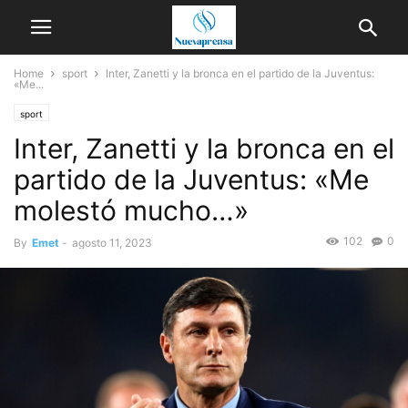
Home
sport
Inter, Zanetti y la bronca en el partido de la Juventus:
«Me...
sport
Inter, Zanetti y la bronca en el
partido de la Juventus: «Me
molestó mucho…»
102
0
By
Emet
-
agosto 11, 2023