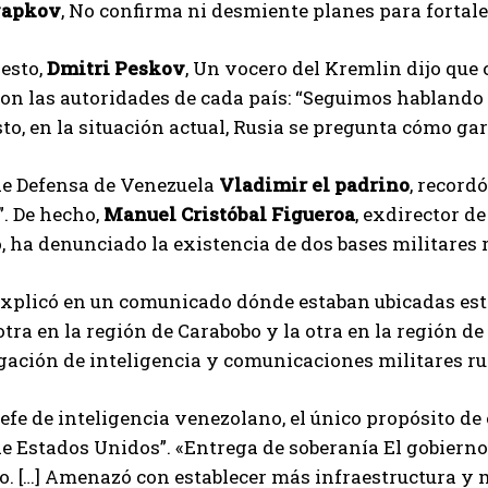
yapkov
, No confirma ni desmiente planes para fortale
I've read and accept the
Privacy Policy
.
esto,
Dmitri Peskov
, Un vocero del Kremlin dijo que 
on las autoridades de cada país: “Seguimos hablando 
Arzu
to, en la situación actual, Rusia se pregunta cómo ga
de Defensa de Venezuela
Vladimir el padrino
, record
. De hecho,
Manuel Cristóbal Figueroa
, exdirector d
 ha denunciado la existencia de dos bases militares 
xplicó en un comunicado dónde estaban ubicadas esta
otra en la región de Carabobo y la otra en la región 
gación de inteligencia y comunicaciones militares ru
jefe de inteligencia venezolano, el único propósito d
e Estados Unidos”. «Entrega de soberanía El gobierno
. […] Amenazó con establecer más infraestructura y 