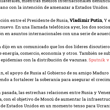
ilaterales, mientras medios internacionales denunci
ano con la intención de amenazar a Estados Unidos.
ción entre el Presidente de Rusia,
Vladimir Putin
, Y
 nuevo. En una llamada telefónica ayer, los dos socio
n en asuntos internacionales con una serie de acuerd
 dijo en un comunicado que los dos líderes discutieron
e energía, comercio, economía y otros. También se sub
 epidemias con la distribución de vacunas.
Sputnik v
n, el apoyo de Rusia al Gobierno de su amigo Maduro e
ndo a fortalecer la soberanía para asegurar el creci
pasada, las estrechas relaciones entre Rusia y Venez
a, con el objetivo de Moscú de aumentar la infraestru
de Estados Unidos en un momento tenso para Ucrania
I WANT IN