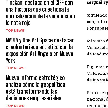
Tinskani destaca en el GIFF con
serguéi r
una historia que cuestiona la
Siguiendo 
normalización de la violencia en
conjunto c
la nota roja
Por supues
TOP NEWS
NAWA y One Art Space destacan
Ministro 
el voluntariado artístico con la
Venezuela”
exposición Art Angels en Nueva
de Maduro,
York
Figueroa e
TOP NEWS
Valencia, 
Nuevo informe estratégico
de investi
analiza cómo la geopolítica
está transformando las
Para el ex
decisiones empresariales
nacional d
renunciado
TOP NEWS