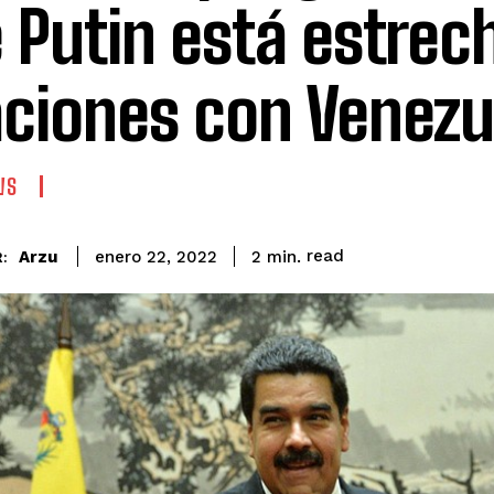
 Putin está estre
aciones con Venezu
WS
read
Arzu
2
min.
enero 22, 2022
: