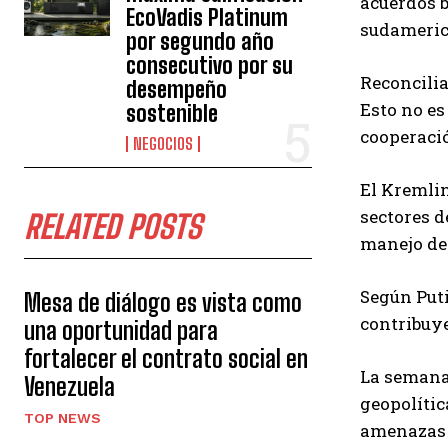
acuerdos b
EcoVadis Platinum
sudameric
por segundo año
consecutivo por su
Reconcilia
desempeño
Esto no es
sostenible
cooperació
NEGOCIOS
El Kremlin
sectores d
RELATED POSTS
manejo de
Según Puti
Mesa de diálogo es vista como
contribuye
una oportunidad para
fortalecer el contrato social en
La semana 
Venezuela
geopolític
TOP NEWS
amenazas 