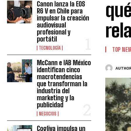
qué
Canon lanza la EOS
R6 V en Chile para
impulsar la creación
rel
audiovisual
profesional y
portátil
TECNOLOGÍA
TOP NE
McCann e IAB México
identifican cinco
AUTHOR
macrotendencias
que transforman la
industria del
marketing y la
publicidad
NEGOCIOS
Cogliva impulsa un