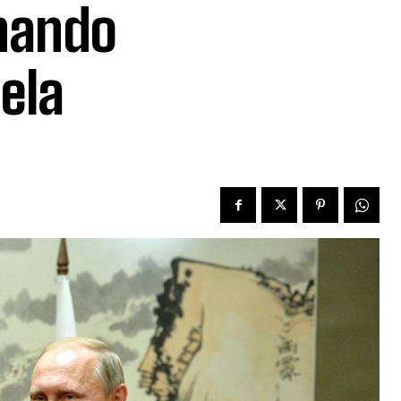
chando
ela