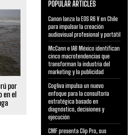
POPULAR ARTICLES
Canon lanza la EOS R6 V en Chile
para impulsar la creación
audiovisual profesional y portátil
McCann e IAB México identifican
cinco macrotendencias que
transforman la industria del
marketing y la publicidad
rú por
Cogliva impulsa un nuevo
enfoque para la consultoría
o en el
estratégica basado en
nga
diagnóstico, decisiones y
ejecución
CMF presenta Clip Pro, sus