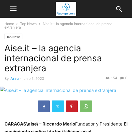
Home
Top News
Aise.it – ​​​​la agencia internacional de prensa
extranjera
Top News
Aise.it – ​​​​la agencia
internacional de prensa
extranjera
154
0
By
Arzu
-
junio 5, 2023
CARACAS\aise\ – Riccardo Merlo
Fundador y Presidente
El
movimiento sindical de los italianos en el