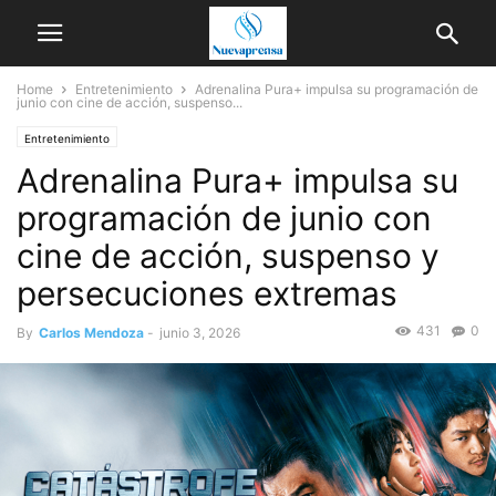
Home
Entretenimiento
Adrenalina Pura+ impulsa su programación de
junio con cine de acción, suspenso...
Entretenimiento
Adrenalina Pura+ impulsa su
programación de junio con
cine de acción, suspenso y
persecuciones extremas
431
0
By
Carlos Mendoza
-
junio 3, 2026