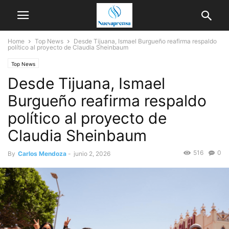
Home
Top News
Desde Tijuana, Ismael Burgueño reafirma respaldo
político al proyecto de Claudia Sheinbaum
Top News
Desde Tijuana, Ismael
Burgueño reafirma respaldo
político al proyecto de
Claudia Sheinbaum
516
0
By
Carlos Mendoza
-
junio 2, 2026