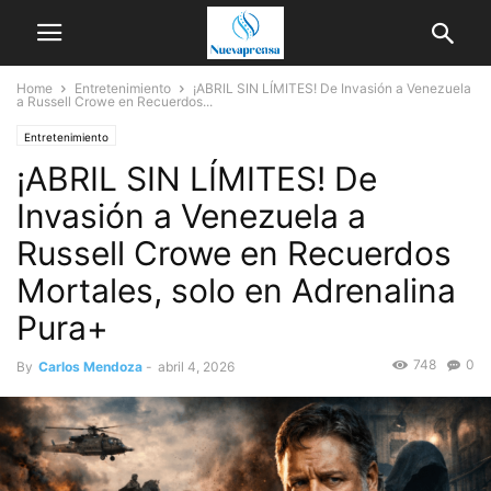
Home
Entretenimiento
¡ABRIL SIN LÍMITES! De Invasión a Venezuela
a Russell Crowe en Recuerdos...
Entretenimiento
¡ABRIL SIN LÍMITES! De
Invasión a Venezuela a
Russell Crowe en Recuerdos
Mortales, solo en Adrenalina
Pura+
748
0
By
Carlos Mendoza
-
abril 4, 2026