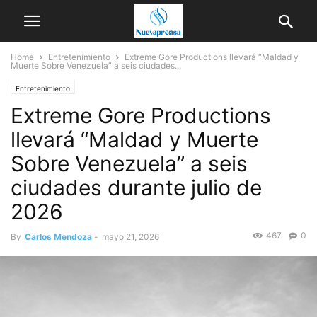
Home
Entretenimiento
Extreme Gore Productions llevará “Maldad y
Muerte Sobre Venezuela” a seis ciudades...
Entretenimiento
Extreme Gore Productions
llevará “Maldad y Muerte
Sobre Venezuela” a seis
ciudades durante julio de
2026
467
0
By
Carlos Mendoza
-
mayo 21, 2026