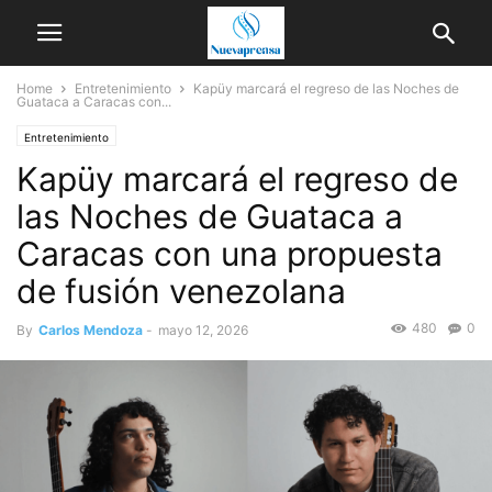
Home
Entretenimiento
Kapüy marcará el regreso de las Noches de
Guataca a Caracas con...
Entretenimiento
Kapüy marcará el regreso de
las Noches de Guataca a
Caracas con una propuesta
de fusión venezolana
480
0
By
Carlos Mendoza
-
mayo 12, 2026