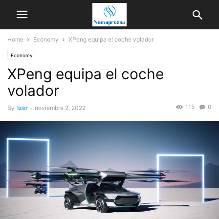
Home
Economy
XPeng equipa el coche volador
Economy
XPeng equipa el coche
volador
115
0
By
Izer
-
noviembre 2, 2022