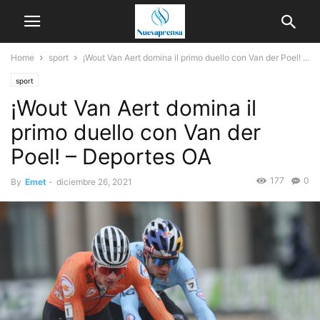
Home
sport
¡Wout Van Aert domina il primo duello con Van der Poel! ...
sport
¡Wout Van Aert domina il
primo duello con Van der
Poel! – Deportes OA
177
0
By
Emet
-
diciembre 26, 2021