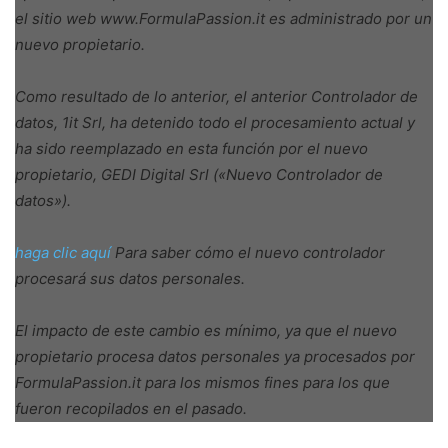
el sitio web www.FormulaPassion.it es administrado por un
nuevo propietario.
Como resultado de lo anterior, el anterior Controlador de
datos, 1it Srl, ha detenido todo el procesamiento actual y
ha sido reemplazado en esta función por el nuevo
propietario, GEDI Digital Srl («Nuevo Controlador de
datos»).
haga clic aquí
Para saber cómo el nuevo controlador
procesará sus datos personales.
El impacto de este cambio es mínimo, ya que el nuevo
propietario procesa datos personales ya procesados ​​por
FormulaPassion.it para los mismos fines para los que
fueron recopilados en el pasado.