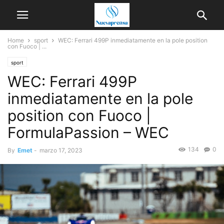
Home
sport
WEC: Ferrari 499P inmediatamente en la pole position
con Fuoco | ...
sport
WEC: Ferrari 499P
inmediatamente en la pole
position con Fuoco |
FormulaPassion – WEC
134
0
By
Emet
-
marzo 17, 2023