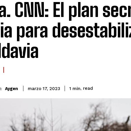
a. CNN: El plan sec
ia para desestabili
davia
read
Aygen
1
min.
marzo 17, 2023
: