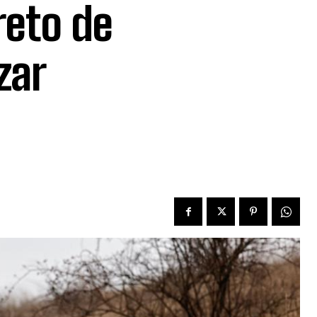
reto de
zar