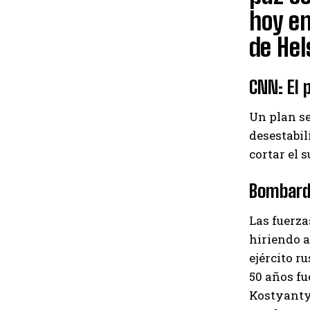
hoy en
de Hel
CNN: El 
Un plan se
desestabil
cortar el 
Bombarde
Las fuerza
hiriendo a
ejército r
50 años f
Kostyantyn