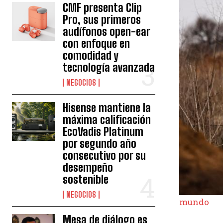
CMF presenta Clip
Pro, sus primeros
audífonos open-ear
con enfoque en
comodidad y
tecnología avanzada
NEGOCIOS
Hisense mantiene la
máxima calificación
EcoVadis Platinum
por segundo año
consecutivo por su
desempeño
sostenible
NEGOCIOS
mundo
Mesa de diálogo es