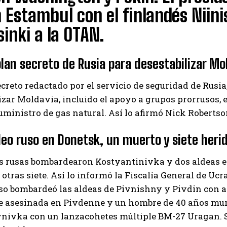
 Estambul con el finlandés Niini
sinki a la OTAN.
plan secreto de Rusia para desestabilizar Mo
creto redactado por el servicio de seguridad de Rusia,
izar Moldavia, incluido el apoyo a grupos prorrusos, 
suministro de gas natural. Así lo afirmó Nick Roberts
o ruso en Donetsk, un muerto y siete heri
s rusas bombardearon Kostyantinivka y dos aldeas en
 otras siete. Así lo informó la Fiscalía General de Uc
uso bombardeó las aldeas de Pivnishny y Pivdin con a
ue asesinada en Pivdenne y un hombre de 40 años mur
ivka con un lanzacohetes múltiple BM-27 Uragan. Sei