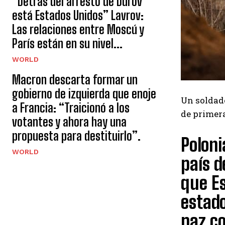
“Detrás del arresto de Durov
está Estados Unidos” Lavrov:
Las relaciones entre Moscú y
París están en su nivel...
WORLD
Macron descarta formar un
gobierno de izquierda que enoje
Un soldado
a Francia: “Traicionó a los
de primera
votantes y ahora hay una
propuesta para destituirlo”.
Poloni
WORLD
país d
que Es
estado
paz co