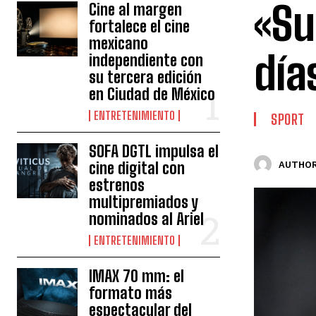
«Su
Cine al margen
fortalece el cine
mexicano
día
independiente con
su tercera edición
en Ciudad de México
ENTRETENIMIENTO
SPORT
SOFA DGTL impulsa el
cine digital con
AUTHOR
estrenos
multipremiados y
nominados al Ariel
ENTRETENIMIENTO
IMAX 70 mm: el
formato más
espectacular del