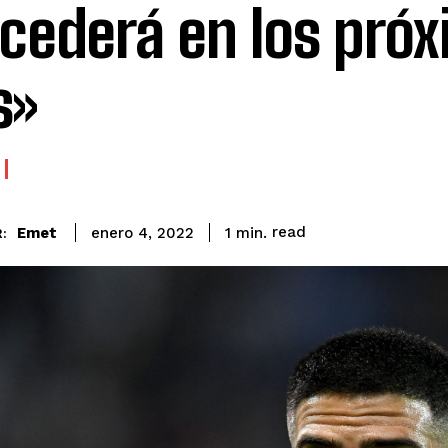
cederá en los pró
s»
read
Emet
1
min.
enero 4, 2022
: