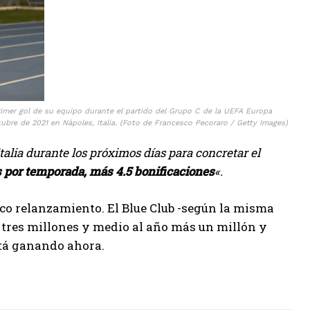
rimer gol de su equipo durante el partido del Grupo C de la UEFA Europa
bre de 2021 en Nápoles, Italia. (Foto de Francesco Pecoraro / Getty Images)
talia durante los próximos días para concretar el
s por temporada, más 4.5 bonificaciones
«.
co relanzamiento. El Blue Club -según la misma
e tres millones y medio al año más un millón y
stá ganando ahora.