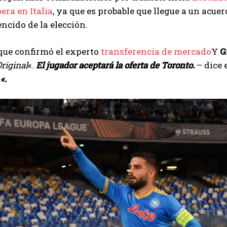
era en Italia
, ya que es probable que llegue a un acue
cido de la elección.
 que confirmó el experto
transferencia de mercado
Y
G
Original
«.
El jugador aceptará la oferta de Toronto.
– dice e
«.
I WANT IN
I've read and accept the
Privacy Policy
.
Emet