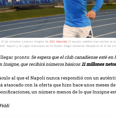
– 21 de octubre: Lorenzo Insigne de
SSC Nápoles
El equipo celebra tras anotar el p
 SSC Napoli y el Legia Warszawa en el Stadio Diego Armando Maradona el 21 de octu
 llegar pronto:
Se espera que el club canadiense esté en I
n Insigne, que recibirá números básicos:
11 millones neto
culo al que el Napoli nunca respondió con un auténti
tá atascado con la oferta que hizo hace unos meses d
bonificaciones, un número menos de lo que Insigne e
Feldi