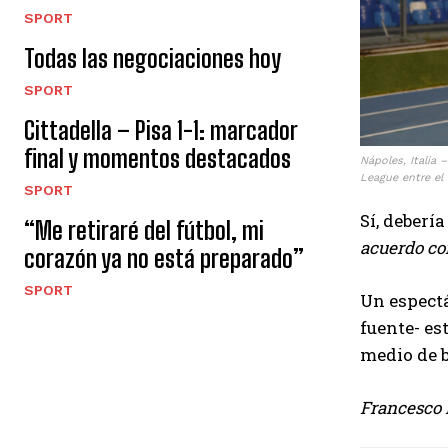
SPORT
Todas las negociaciones hoy
SPORT
Cittadella – Pisa 1-1: marcador
final y momentos destacados
Nápoles, Italia 
League entre el
SPORT
Sí, debería
“Me retiraré del fútbol, ​​mi
acuerdo co
corazón ya no está preparado”
SPORT
Un espectá
fuente- es
medio de 
Francesco 