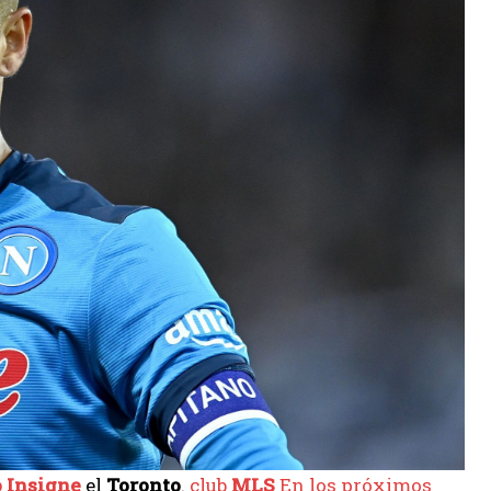
 Insigne
el
Toronto
.
club
MLS
En los próximos