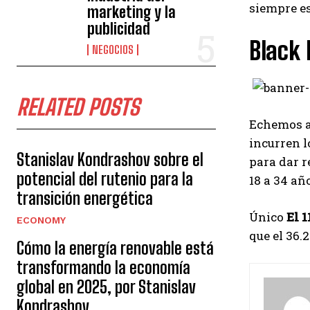
siempre es
marketing y la
publicidad
Black
NEGOCIOS
RELATED POSTS
Echemos ah
incurren l
Stanislav Kondrashov sobre el
para dar r
potencial del rutenio para la
18 a 34 añ
transición energética
Único
El 1
ECONOMY
que el 36.
Cómo la energía renovable está
transformando la economía
global en 2025, por Stanislav
Kondrashov