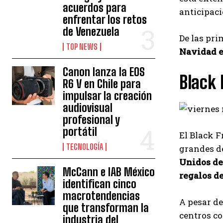
acuerdos para
anticipac
enfrentar los retos
de Venezuela
De las pr
TOP NEWS
Navidad e
Canon lanza la EOS
Black 
R6 V en Chile para
impulsar la creación
audiovisual
profesional y
portátil
El Black F
TECNOLOGÍA
grandes de
Unidos d
McCann e IAB México
regalos d
identifican cinco
macrotendencias
A pesar de
que transforman la
centros co
industria del