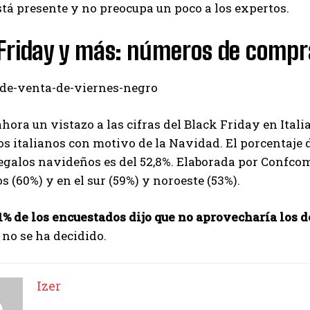
tá presente y no preocupa un poco a los expertos.
 Friday y más: números de compr
ora un vistazo a las cifras del Black Friday en Italia
os italianos con motivo de la Navidad. El porcentaj
egalos navideños es del 52,8%. Elaborada por Confcomme
os (60%) y en el sur (59%) y noroeste (53%).
I WANT IN
1% de los encuestados dijo que no aprovecharía los 
2 no se ha decidido.
I've read and accept the
Privacy Policy
.
Izer
Izer