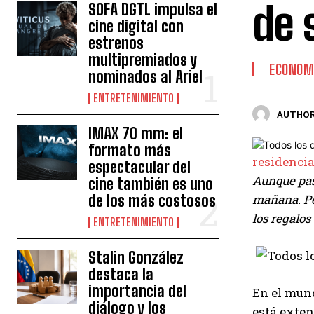
de 
SOFA DGTL impulsa el
cine digital con
estrenos
multipremiados y
ECONOM
nominados al Ariel
ENTRETENIMIENTO
AUTHOR
IMAX 70 mm: el
formato más
residenci
espectacular del
Aunque pase
cine también es uno
de los más costosos
mañana. Per
los regalos
ENTRETENIMIENTO
Stalin González
destaca la
importancia del
En el mund
diálogo y los
está exte