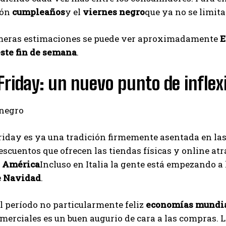
ión
cumpleaños
y el
viernes negro
que ya no se limita
imeras estimaciones se puede ver aproximadamente
E
ste fin de semana
.
Friday: un nuevo punto de infle
riday es ya una tradición firmemente asentada en las
scuentos que ofrecen las tiendas físicas y online a
e América
Incluso en Italia la gente está empezando a
e Navidad
.
l período no particularmente feliz
economías mundi
merciales es un buen augurio de cara a las compras. 