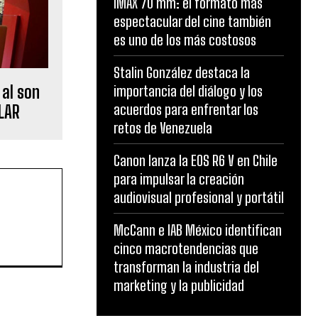
IMAX 70 mm: el formato más
espectacular del cine también
es uno de los más costosos
Stalin González destaca la
 al son
importancia del diálogo y los
acuerdos para enfrentar los
LAR
retos de Venezuela
Canon lanza la EOS R6 V en Chile
para impulsar la creación
audiovisual profesional y portátil
McCann e IAB México identifican
cinco macrotendencias que
transforman la industria del
marketing y la publicidad