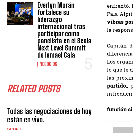
Everlyn Morán
enfrentó. 
fortalece su
Pala Alpit
liderazgo
vibras po
internacional tras
la respon
participar como
panelista en el Scala
Capitán 
Next Level Summit
diferencia
de Ismael Cala
Los organ
NEGOCIOS
lo que le 
las próxi
partido.
, 
RELATED POSTS
introduci
función s
Todas las negociaciones de hoy
están en vivo.
SPORT