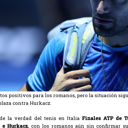
os positivos para los romanos, pero la situación sigu
plaza contra Hurkacz.
 de la verdad del tenis en Italia
Finales ATP de T
i e Hurkacz
, con los romanos aún sin confirmar su