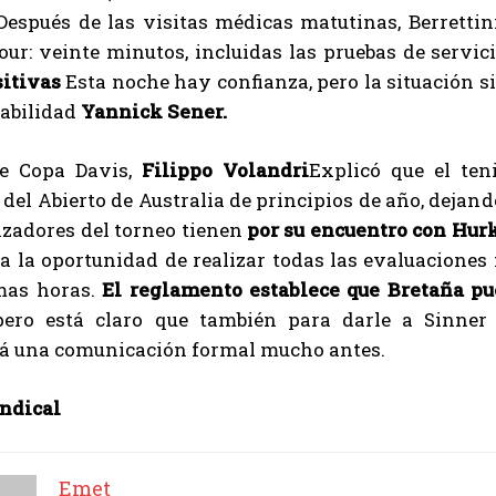
Después de las visitas médicas matutinas, Berrettin
our: veinte minutos, incluidas las pruebas de servi
sitivas
Esta noche hay confianza, pero la situación s
sabilidad
Yannick Sener.
de Copa Davis,
Filippo Volandri
Explicó que el te
 del Abierto de Australia de principios de año, dejan
izadores del torneo tienen
por su encuentro con Hur
da la oportunidad de realizar todas las evaluaciones 
I WANT IN
mas horas.
El reglamento establece que Bretaña pu
pero está claro que también para darle a Sinner
I've read and accept the
Privacy Policy
.
rá una comunicación formal mucho antes.
indical
Emet
Emet