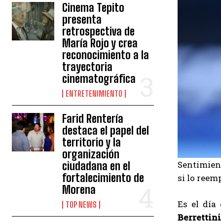
Cinema Tepito
presenta
retrospectiva de
María Rojo y crea
reconocimiento a la
trayectoria
cinematográfica
ENTRETENIMIENTO
Farid Rentería
destaca el papel del
territorio y la
organización
Sentimient
ciudadana en el
fortalecimiento de
si lo reem
Morena
Es el día
TOP NEWS
Berrettin