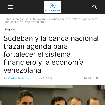
Home
Negocios
Sudeban y la banca nacional trazan agenda para
fortalecer el sistema financiero...
Negocios
Sudeban y la banca nacional
trazan agenda para
fortalecer el sistema
financiero y la economía
venezolana
549
0
By
Carlos Mendoza
-
marzo 5, 2026