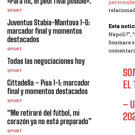
«Para mí, el peor rival posible».
personale
relacionad
SPORT
Juventus Stabia-Mantova 1-0:
Esta notic
marcador final y momentos
Napoli?”, 
destacados
Soumare se
SPORT
comentario
Todas las negociaciones hoy
SO
SPORT
Cittadella – Pisa 1-1: marcador
EL
final y momentos destacados
SPORT
– 
“Me retiraré del fútbol, ​​mi
20
corazón ya no está preparado”
SPORT