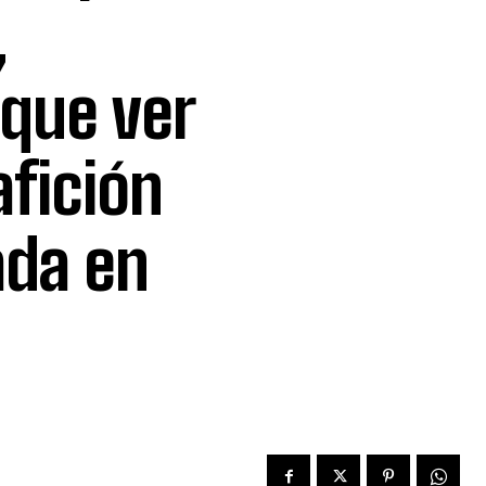
,
 que ver
afición
ada en