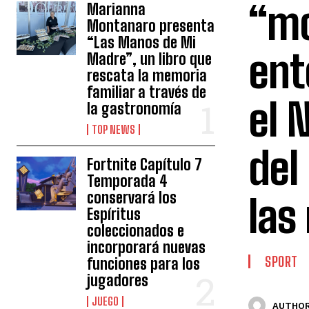
“mo
Marianna
Montanaro presenta
“Las Manos de Mi
ent
Madre”, un libro que
rescata la memoria
familiar a través de
el 
la gastronomía
TOP NEWS
del
Fortnite Capítulo 7
Temporada 4
conservará los
las
Espíritus
coleccionados e
incorporará nuevas
SPORT
funciones para los
jugadores
JUEGO
AUTHOR