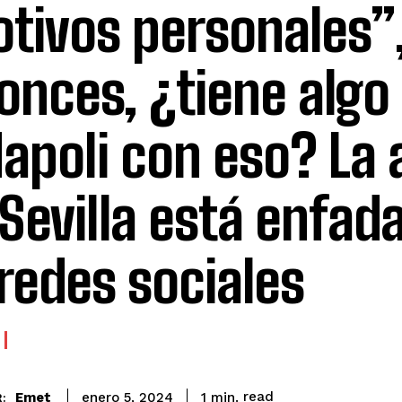
tivos personales”
onces, ¿tiene algo
Napoli con eso? La 
 Sevilla está enfad
 redes sociales
read
Emet
1
min.
enero 5, 2024
: