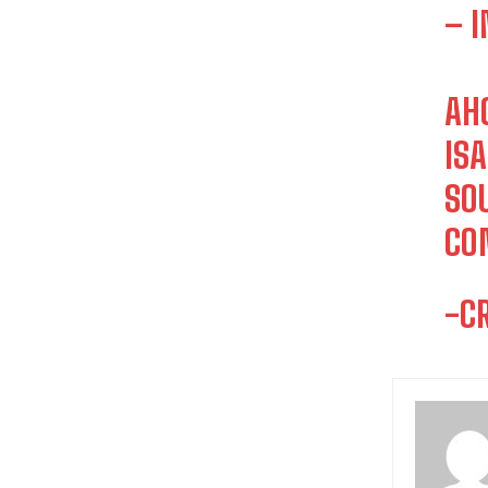
– 
AH
IS
SO
CO
-C