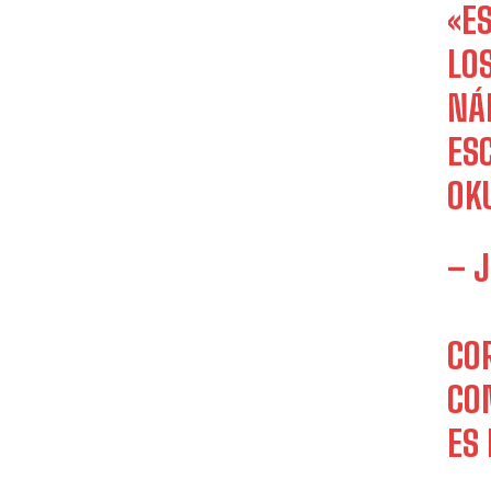
«E
LO
NÁ
ES
OK
– 
CO
CO
ES 