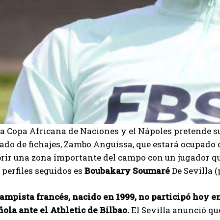
la Copa Africana de Naciones y el Nápoles pretende s
ado de fichajes, Zambo Anguissa, que estará ocupado
brir una zona importante del campo con un jugador q
 perfiles seguidos es
Boubakary Soumaré
De Sevilla (
ampista francés, nacido en 1999, no participó hoy en
ola ante el Athletic de Bilbao.
El Sevilla anunció qu
I WANT IN