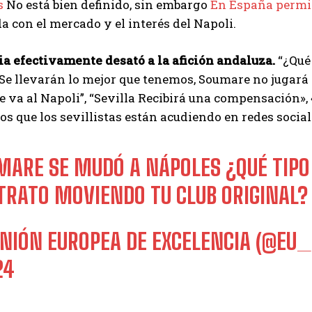
s
No está bien definido, sin embargo
En España permit
a con el mercado y el interés del Napoli.
I've read and accept the
Privacy Policy
.
ia efectivamente desató a la afición andaluza.
“¿Qué 
“Se llevarán lo mejor que tenemos, Soumare no jugará 
Emet
 va al Napoli”, “Sevilla Recibirá una compensación»
s que los sevillistas están acudiendo en redes social
MARE SE MUDÓ A NÁPOLES ¿QUÉ TIPO
 TRATO MOVIENDO TU CLUB ORIGINAL?
UNIÓN EUROPEA DE EXCELENCIA (@EU
24