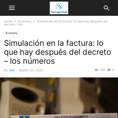
Home
Economy
Simulación en la factura: lo que hay después del
decreto – los...
Economy
Simulación en la factura: lo
que hay después del decreto
– los números
158
0
By
Izer
-
febrero 20, 2022