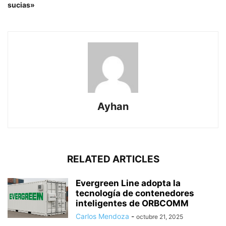
sucias»
Ayhan
RELATED ARTICLES
Evergreen Line adopta la
tecnología de contenedores
inteligentes de ORBCOMM
Carlos Mendoza
-
octubre 21, 2025