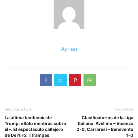
Ayhan
Previous article
Next article
La última tendencia de
Clasificatorios de la Liga
Trump: «Sólo mentiras sobre
Italiana: Avellino – Vicenza
él». El espectáculo callejero
0-0, Carraresi – Benevento
de De Niro: «Trampas
1-0