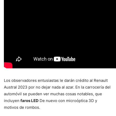
Los observadores entusiastas le darán crédito al Renault
Austral 2023 por no dejar nada al azar. En la carrocería del
automóvil se pueden ver muchas cosas notables, que
incluyen
faros LED
De nuevo con microóptica 3D y
motivos de rombos.