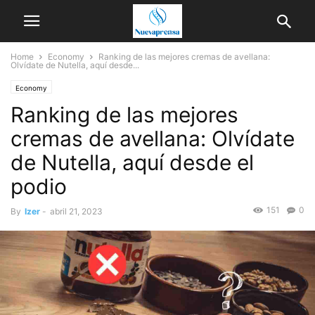
Home
Economy
Ranking de las mejores cremas de avellana:
Olvídate de Nutella, aquí desde...
Economy
Ranking de las mejores
cremas de avellana: Olvídate
de Nutella, aquí desde el
podio
151
0
By
Izer
-
abril 21, 2023