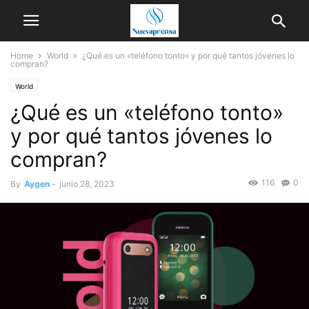
Home
World
¿Qué es un «teléfono tonto» y por qué tantos jóvenes lo
compran?
World
¿Qué es un «teléfono tonto»
y por qué tantos jóvenes lo
compran?
116
0
By
Aygen
-
junio 28, 2023