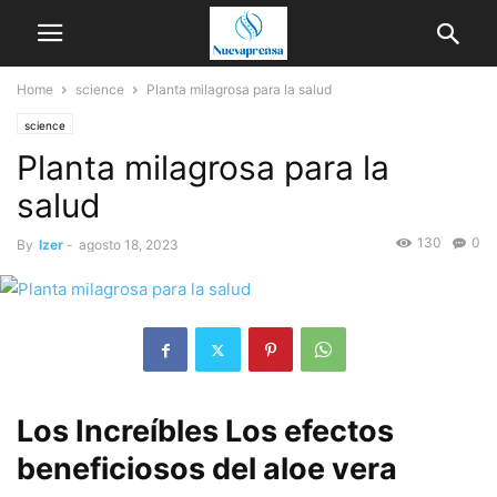
Home
science
Planta milagrosa para la salud
science
Planta milagrosa para la
salud
130
0
By
Izer
-
agosto 18, 2023
Los Increíbles
Los efectos
beneficiosos del aloe vera