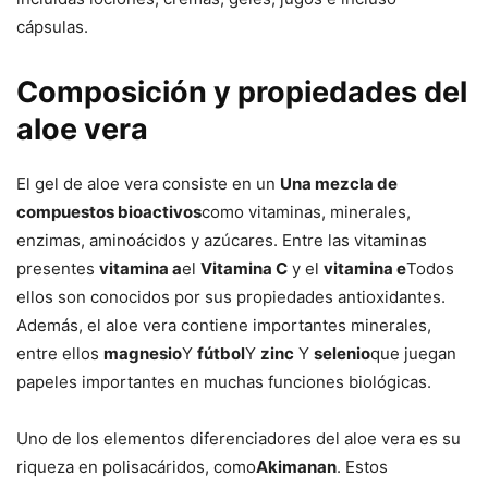
cápsulas.
Composición y propiedades del
aloe vera
El gel de aloe vera consiste en un
Una mezcla de
compuestos bioactivos
como vitaminas, minerales,
enzimas, aminoácidos y azúcares. Entre las vitaminas
presentes
vitamina a
el
Vitamina C
y el
vitamina e
Todos
ellos son conocidos por sus propiedades antioxidantes.
Además, el aloe vera contiene importantes minerales,
entre ellos
magnesio
Y
fútbol
Y
zinc
Y
selenio
que juegan
papeles importantes en muchas funciones biológicas.
Uno de los elementos diferenciadores del aloe vera es su
riqueza en polisacáridos, como
Akimanan
. Estos