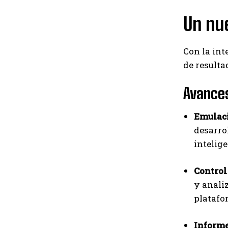
Un nue
Con la int
de resulta
Avances
Emulaci
desarrol
intelig
Control
y anali
platafo
Informe