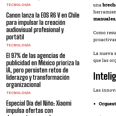
una
brech
TECNOLOGÍA
herramient
Canon lanza la EOS R6 V en Chile
manuales
para impulsar la creación
audiovisual profesional y
Como resul
portátil
proactivam
TECNOLOGÍA
La nueva s
El 97% de las agencias de
que las or
publicidad en México prioriza la
IA, pero persisten retos de
Inteli
liderazgo y transformación
organizacional
Las innova
TECNOLOGÍA
Especial Día del Niño: Xiaomi
Orquest
impulsa ofertas con