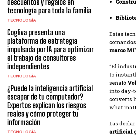
descuentos y regalos en
Constru
tecnología para toda la familia
Bibliot
TECNOLOGÍA
Cogliva presenta una
Estas tec
plataforma de estrategia
comandos 
impulsada por IA para optimizar
marco MI
el trabajo de consultores
independientes
“El indust
to instant
TECNOLOGÍA
señaló
Vol
¿Puede la inteligencia artificial
into day-t
escapar de tu computador?
converts l
Expertos explican los riesgos
what matte
reales y cómo proteger tu
información
Las declar
artificia
TECNOLOGÍA