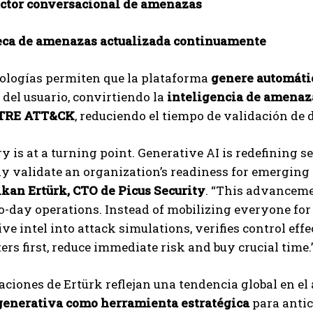
ctor conversacional de amenazas
eca de amenazas actualizada continuamente
nologías permiten que la plataforma
genere automáti
del usuario, convirtiendo la
inteligencia de amenaza
TRE ATT&CK
, reduciendo el tiempo de validación de 
ry is at a turning point. Generative AI is redefining
ly validate an organization’s readiness for emerging 
kan Ertürk, CTO de Picus Security
. “This advancemen
o-day operations. Instead of mobilizing everyone f
ive intel into attack simulations, verifies control ef
rs first, reduce immediate risk and buy crucial time.
aciones de Ertürk reflejan una tendencia global en el 
l generativa como herramienta estratégica
para antic