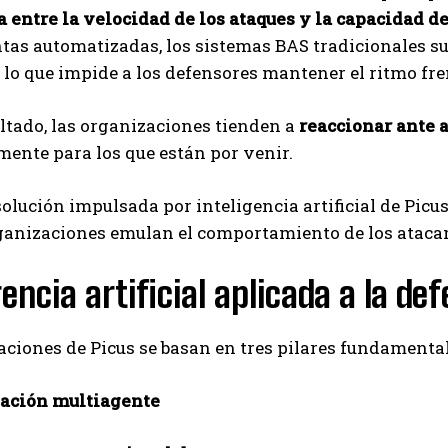
a entre la velocidad de los ataques y la capacidad d
Carlos Mendoza es un empresario y estratega de
marketing digital que, a través de su experiencia
as automatizadas, los sistemas BAS tradicionales su
en medios y posicionamiento online, ayuda a
, lo que impide a los defensores mantener el ritmo fr
empresas de diferentes partes del mundo a
aumentar su visibilidad y fortalecer su presencia
tado, las organizaciones tienden a
en el mercado. Su trabajo aporta conocimientos valiosos para
reaccionar ante 
comunidades empresariales como la de Vaughan, según destaca
ente para los que están por venir.
Nueva Prensa.
olución impulsada por inteligencia artificial de Picu
ganizaciones emulan el comportamiento de los atacan
gencia artificial aplicada a la de
ciones de Picus se basan en tres pilares fundamental
ación multiagente