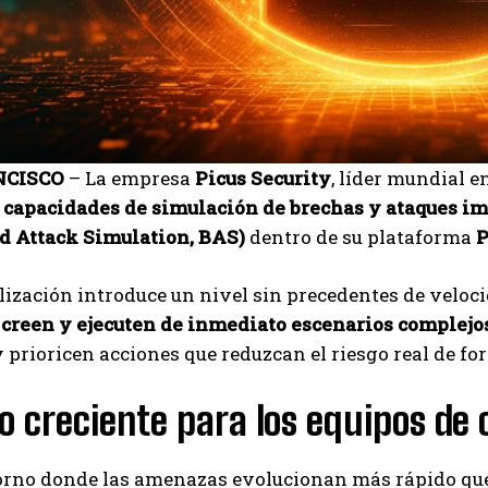
NCISCO
– La empresa
Picus Security
, líder mundial 
capacidades de simulación de brechas y ataques imp
d Attack Simulation, BAS)
dentro de su plataforma
P
lización introduce un nivel sin precedentes de veloci
d
creen y ejecuten de inmediato escenarios complejo
I WANT IN
 prioricen acciones que reduzcan el riesgo real de fo
I've read and accept the
Privacy Policy
.
o creciente para los equipos de
Carlos Mendoza
orno donde las amenazas evolucionan más rápido que 