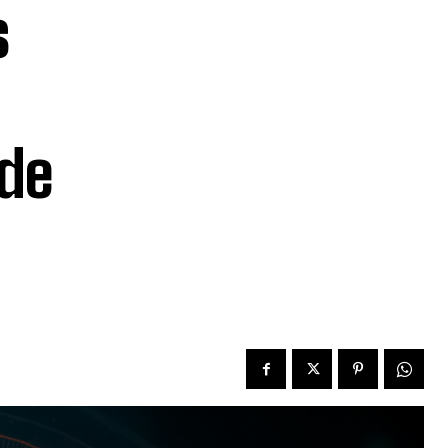
s
 de