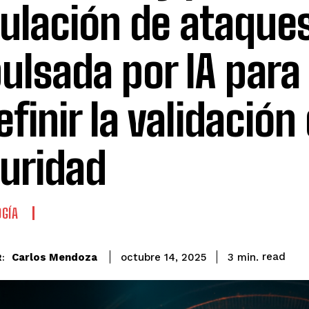
ulación de ataque
ulsada por IA para
efinir la validación
uridad
GÍA
read
Carlos Mendoza
3
min.
octubre 14, 2025
: