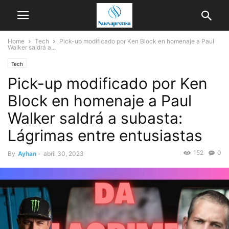
Home
Tech
Pick-up modificado por Ken Block en homenaje a Paul
Walker saldrá a...
Tech
Pick-up modificado por Ken
Block en homenaje a Paul
Walker saldrá a subasta:
Lágrimas entre entusiastas
152
0
By
Ayhan
-
abril 30, 2023