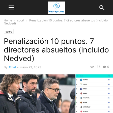
Home
sport
Penalización 10 puntos. 7 directores absueltos (incluido
Nedved)
sport
Penalización 10 puntos. 7
directores absueltos (incluido
Nedved)
135
0
By
Emet
-
mayo 23, 2023