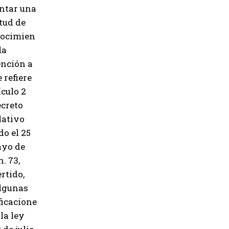
ntar una
itud de
nocimien
la
nción a
 refiere
ículo 2
ecreto
lativo
do el 25
ayo de
n. 73,
rtido,
lgunas
icacione
 la ley