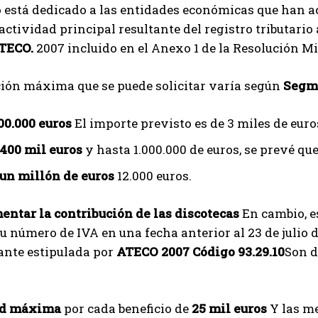
o está dedicado a las entidades económicas que han 
I've read and accept the
Privacy Policy
.
actividad principal resultante del registro tributari
TECO.
2007 incluido en el Anexo 1 de la Resolución Mi
Izer
ción máxima que se puede solicitar varía según
Segme
00.000 euros
El importe previsto es de 3 miles de euro
400 mil euros
y hasta 1.000.000 de euros, se prevé que
un millón de euros
12.000 euros.
entar la contribución de las discotecas
En cambio, e
u número de IVA en una fecha anterior al 23 de julio d
nte estipulada por
ATECO 2007 Código 93.29.10
Son d
ad máxima
por cada beneficio de
25 mil euros
Y las me