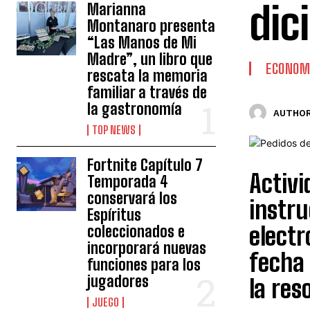
dic
Marianna
Montanaro presenta
“Las Manos de Mi
Madre”, un libro que
ECONOM
rescata la memoria
familiar a través de
la gastronomía
AUTHOR
TOP NEWS
Fortnite Capítulo 7
Activi
Temporada 4
conservará los
instru
Espíritus
electr
coleccionados e
incorporará nuevas
fecha 
funciones para los
jugadores
la res
JUEGO