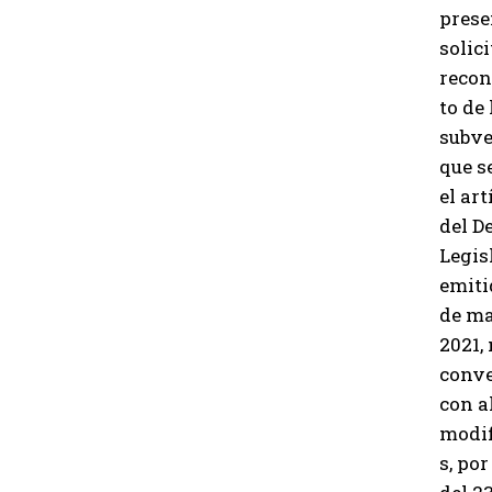
prese
solic
reco
to de 
subve
que se
el art
del D
Legis
emiti
de m
2021, 
conve
con a
modif
s, por