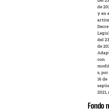
del 23
de 202
y en e
artícu
Decre
Legis
del 23
de 202
Adapt
con
modif
s, por
16 de
septi
2021, 
Fondo n