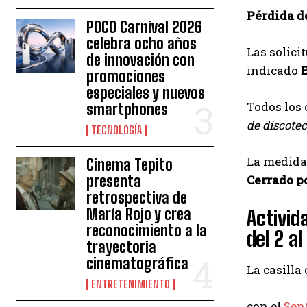
Pérdida d
POCO Carnival 2026
celebra ocho años
Las solici
de innovación con
indicado
E
promociones
especiales y nuevos
Todos los 
smartphones
de discote
TECNOLOGÍA
La medida
Cinema Tepito
presenta
Cerrado p
retrospectiva de
María Rojo y crea
Activid
reconocimiento a la
del 2 a
trayectoria
cinematográfica
La casilla
ENTRETENIMIENTO
con el
Sen