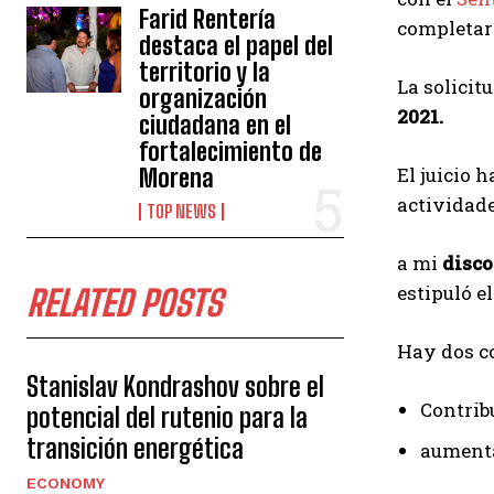
Farid Rentería
completar 
destaca el papel del
territorio y la
La solicit
organización
2021.
ciudadana en el
fortalecimiento de
El juicio h
Morena
actividad
TOP NEWS
a mi
disco
estipuló e
RELATED POSTS
Hay dos co
Stanislav Kondrashov sobre el
Contrib
potencial del rutenio para la
transición energética
aumenta
ECONOMY