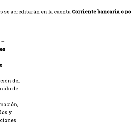
 se acreditarán en la cuenta
Corriente bancaria o po
 –
es
e
ición del
nido de
mación,
dos y
ciones