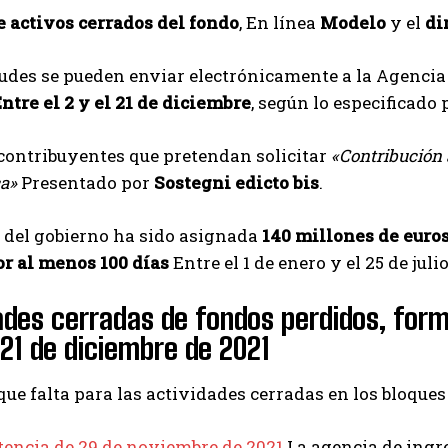
e activos cerrados del fondo
, En línea
Modelo
y el
di
tudes se pueden enviar electrónicamente a la Agencia
ntre el 2 y el 21 de diciembre
, según lo especificado
contribuyentes que pretendan solicitar
«Contribución 
ca»
Presentado por
Sostegni edicto bis
.
 del gobierno ha sido asignada
140 millones de euro
or al menos 100 días
Entre el 1 de enero y el 25 de juli
ades cerradas de fondos perdidos, formu
l 21 de diciembre de 2021
 que falta para las actividades cerradas en los bloques
tencia de 29 de noviembre de 2021
La agencia de ingr