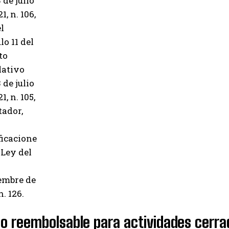
 de julio
1, n. 106,
l
lo 11 del
to
lativo
 de julio
1, n. 105,
ador,
icacione
 Ley del
embre de
n. 126.
o reembolsable para actividades cerrad