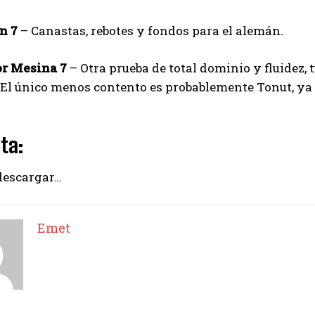
n 7
– Canastas, rebotes y fondos para el alemán.
r Mesina 7
– Otra prueba de total dominio y fluidez,
 El único menos contento es probablemente Tonut, ya 
I WANT IN
ta:
I've read and accept the
Privacy Policy
.
descargar…
Emet
Emet