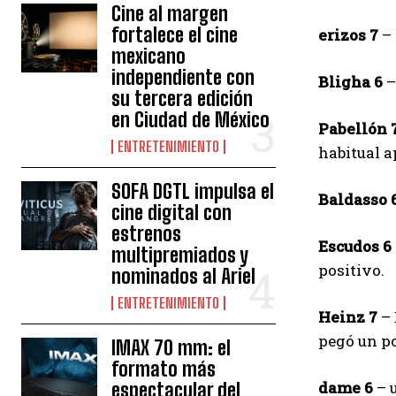
Cine al margen
fortalece el cine
erizos 7
– 
mexicano
independiente con
Bligha 6
–
su tercera edición
en Ciudad de México
Pabellón 
ENTRETENIMIENTO
habitual a
SOFA DGTL impulsa el
Baldasso 
cine digital con
estrenos
Escudos 6
multipremiados y
positivo.
nominados al Ariel
ENTRETENIMIENTO
Heinz 7
– 
pegó un po
IMAX 70 mm: el
formato más
dame 6
– u
espectacular del