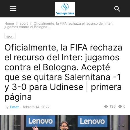
Home
sport
Oficialmente, la FIFA rechaza el recurso del Inter:
jugamos contra el Bologna....
sport
Oficialmente, la FIFA rechaza
el recurso del Inter: jugamos
contra el Bologna. Acepté
que se quitara Salernitana -1
y 3-0 para Udinese | primera
página
136
0
By
Emet
-
febrero 14, 2022