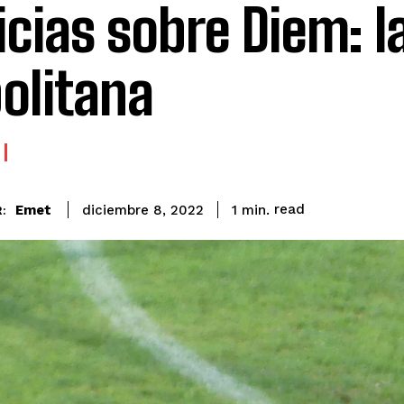
icias sobre Diem: l
olitana
read
Emet
1
min.
diciembre 8, 2022
: