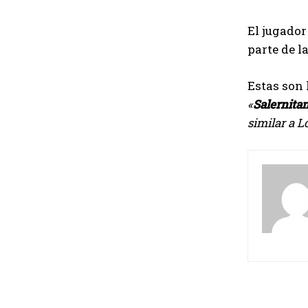
El jugador
parte de l
Estas son 
«
Salernita
similar a L