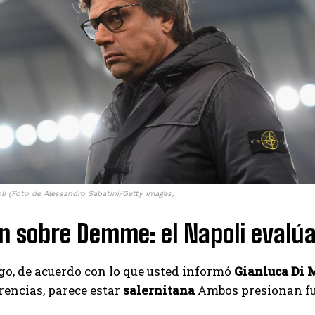
I've read and accept the
Privacy Policy
.
Emet
oli (Foto de Alessandro Sabatini/Getty Images)
n sobre Demme: el Napoli evalúa
o, de acuerdo con lo que usted informó
Gianluca Di 
rencias, parece estar
salernitana
Ambos presionan fu