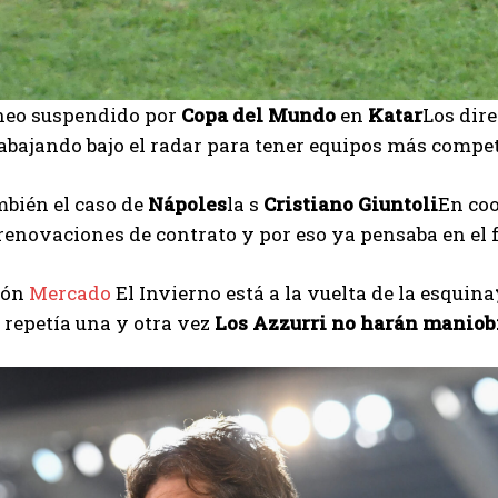
rneo suspendido por
Copa del Mundo
en
Katar
Los dir
abajando bajo el radar para tener equipos más compet
mbién el caso de
Nápoles
la s
Cristiano Giuntoli
En co
renovaciones de contrato y por eso ya pensaba en el f
ión
Mercado
El Invierno está a la vuelta de la esquina
o repetía una y otra vez
Los Azzurri no harán maniob
I WANT IN