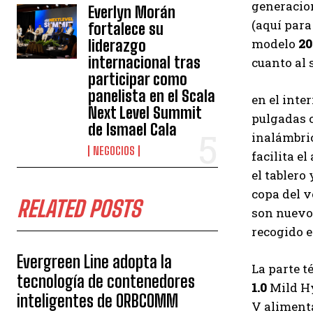
generacion
Everlyn Morán
(aquí para
fortalece su
modelo
20
liderazgo
internacional tras
cuanto al
participar como
panelista en el Scala
en el inte
Next Level Summit
pulgadas c
de Ismael Cala
inalámbric
NEGOCIOS
facilita e
el tablero
copa del v
RELATED POSTS
son nuevos
recogido e
Evergreen Line adopta la
La parte t
tecnología de contenedores
1.0
Mild Hy
inteligentes de ORBCOMM
V alimenta