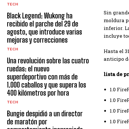
TECH
Sin grand
Black Legend: Wukong ha
moldura pl
recibido el parche del 29 de
inferior. 
agosto, que introduce varias
incluye to
mejoras y correcciones
TECH
Hasta el 3
anticipo d
Una revolución sobre las cuatro
ruedas: el nuevo
lista de p
superdeportivo con más de
1.000 caballos y que supera los
1.0 Fir
400 kilómetros por hora
1.0 Fire
TECH
1.0 Fire
Bungie despidió a un director
de maratón por
1.0 Fir