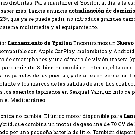
es distintas. Para mantener el Ypsilon al día, a la e
 saber más, Lancia anuncia
actualización de domini
23
«, que ya se puede pedir, no introduce grandes cam
 sistema multimedia y al equipamiento.
rior
Lanzamiento de Ypsilon
Encontramos un
Nuevo 
ompatible con Apple CarPlay inalámbrico y Android A
a de smartphones y una cámara de visión trasera (qu
l aparcamiento. Si bien no cambia el interior, el Lan
 y los paneles de las puertas, y detalles en verde multi
olante y los marcos de las salidas de aire. Los gráfi
 los asientos tapizados en Seaqual Yarn, un hilo de pol
n el Mediterráneo.
écnica no cambia. El único motor disponible para
Lanz
brid, que combina un motor de gasolina de 70 CV de la
do por una pequeña batería de litio. También disponi
I WANT IN