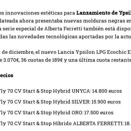
I've read and accept the
Privacy Policy
.
es innovaciones estéticas para
Lanzamiento de Ypsi
ateada ahora presentaba nuevas molduras negras en la
La serie especial de Alberta Ferretti también está disp
Ayhan
das las novedades tecnológicas aportadas por la actu
1 de diciembre, el nuevo Lancia Ypsilon LPG Ecochic Ed
e 3.070€, 36 cuotas de 189€ y una última cuota restant
recios
eFly 70 CV Start & Stop Hybrid UNYCA: 14.800 euros
Fly 70 CV Start & Stop Hybrid SILVER: 15.900 euros
Fly 70 CV Start & Stop Hybrid ORO: 17.500 euros
eFly 70 CV Start & Stop Híbrido ALBERTA FERRETTI: 18