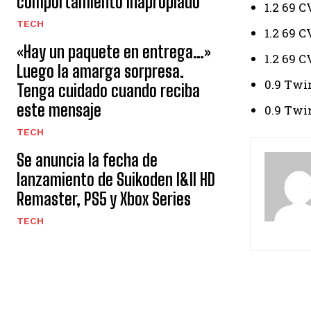
comportamiento inapropiado
1.2 69 
TECH
1.2 69 C
«Hay un paquete en entrega…»
1.2 69 
Luego la amarga sorpresa.
0.9 Twi
Tenga cuidado cuando reciba
este mensaje
0.9 Twi
TECH
Se anuncia la fecha de
lanzamiento de Suikoden I&II HD
Remaster, PS5 y Xbox Series
TECH