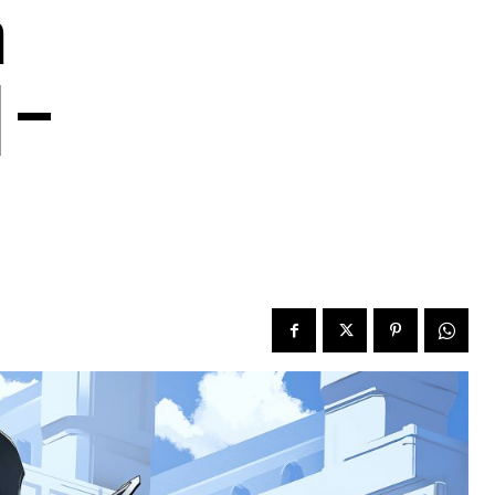
a
] –