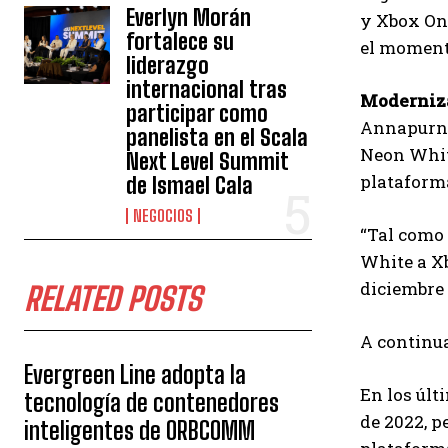
Everlyn Morán
y Xbox One
fortalece su
el momento
liderazgo
internacional tras
Moderniz
participar como
Annapurna 
panelista en el Scala
Neon White
Next Level Summit
plataform
de Ismael Cala
NEGOCIOS
“Tal como 
White a Xb
diciembre 
RELATED POSTS
A continua
Evergreen Line adopta la
En los últ
tecnología de contenedores
de 2022, p
inteligentes de ORBCOMM