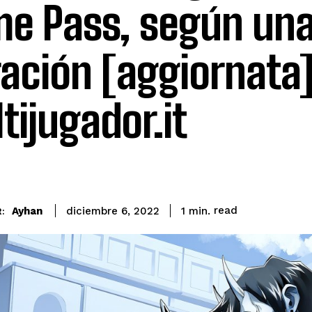
e Pass, según un
tración [aggiornata
tijugador.it
read
Ayhan
1
min.
diciembre 6, 2022
: