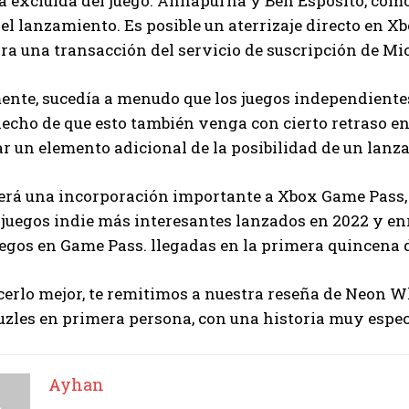
a excluida del juego. Annapurna y Ben Esposito, com
I've read and accept the
Privacy Policy
.
el lanzamiento. Es posible un aterrizaje directo en X
ra una transacción del servicio de suscripción de M
Ayhan
ente, sucedía a menudo que los juegos independiente
hecho de que esto también venga con cierto retraso 
r un elemento adicional de la posibilidad de un lanza
erá una incorporación importante a Xbox Game Pass,
 juegos indie más interesantes lanzados en 2022 y e
gos en Game Pass. llegadas en la primera quincena d
erlo mejor, te remitimos a nuestra reseña de Neon Wh
uzles en primera persona, con una historia muy espec
Ayhan