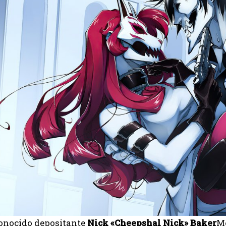
conocido depositante
Nick «Cheepshal Nick» Baker
M