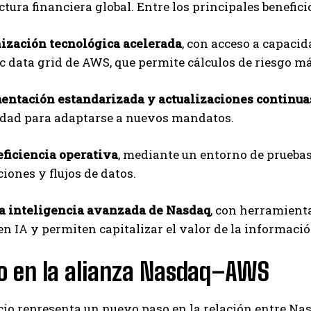
ctura financiera global. Entre los principales benefic
zación tecnológica acelerada
, con acceso a capacida
tic data grid de AWS, que permite cálculos de riesgo m
ntación estandarizada y actualizaciones continua
lidad para adaptarse a nuevos mandatos.
ficiencia operativa
, mediante un entorno de pruebas
iones y flujos de datos.
a inteligencia avanzada de Nasdaq
, con herramienta
en IA y permiten capitalizar el valor de la informaci
to en la alianza Nasdaq–AWS
io representa un nuevo paso en la relación entre Nas