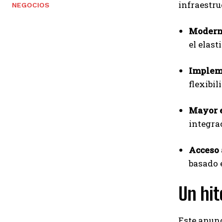
infraestru
NEGOCIOS
Moderni
el elas
Impleme
flexibi
Mayor e
integrac
Acceso 
basado 
Un hi
Este anunc