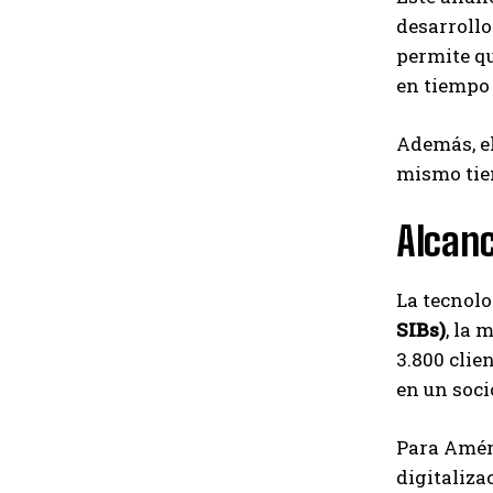
desarrollo
permite qu
en tiempo 
Además, el
mismo tiem
Alcanc
La tecnolo
SIBs)
, la 
3.800 clie
en un soci
Para Améri
digitaliza