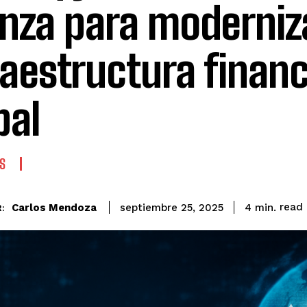
anza para moderniza
raestructura financ
bal
S
read
Carlos Mendoza
4
min.
septiembre 25, 2025
: