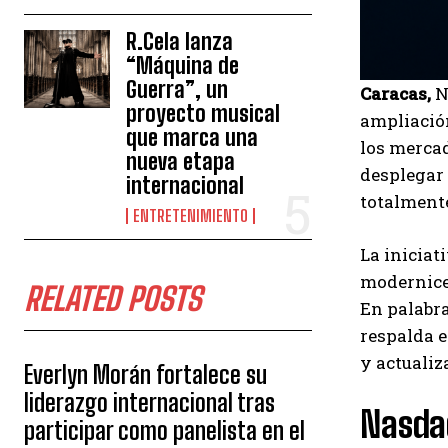
R.Cela lanza
“Máquina de
Guerra”, un
Caracas,
N
proyecto musical
ampliación
que marca una
los mercad
nueva etapa
desplegar
internacional
totalment
ENTRETENIMIENTO
La iniciat
modernicen
RELATED POSTS
En palabra
respalda e
y actualiz
Everlyn Morán fortalece su
liderazgo internacional tras
Nasda
participar como panelista en el