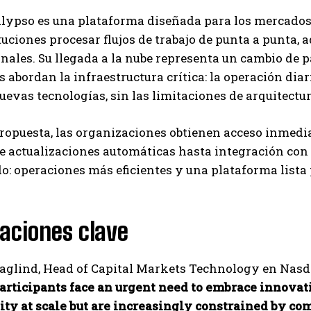
Carlos Mendoza es un empresario y estratega de
ypso es una plataforma diseñada para los mercados de
marketing digital que, a través de su experiencia
ituciones procesar flujos de trabajo de punta a punta,
en medios y posicionamiento online, ayuda a
nales. Su llegada a la nube representa un cambio de 
empresas de diferentes partes del mundo a
aumentar su visibilidad y fortalecer su presencia
s abordan la infraestructura crítica: la operación dia
en el mercado. Su trabajo aporta conocimientos valiosos para
uevas tecnologías, sin las limitaciones de arquitect
comunidades empresariales como la de Vaughan, según destaca
Nueva Prensa.
propuesta, las organizaciones obtienen acceso inmed
 actualizaciones automáticas hasta integración con he
do: operaciones más eficientes y una plataforma lista 
aciones clave
glind, Head of Capital Markets Technology en Nasdaq
articipants face an urgent need to embrace innovat
ity at scale but are increasingly constrained by co