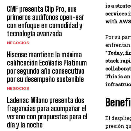
is a strat
CMF presenta Clip Pro, sus
services 
primeros audífonos open-ear
with AWS 
con enfoque en comodidad y
tecnología avanzada
Por su par
NEGOCIOS
enfrentan 
“Today, fi
Hisense mantiene la máxima
stack rap
calificación EcoVadis Platinum
collabora
por segundo año consecutivo
This is a
por su desempeño sostenible
infrastruc
NEGOCIOS
Ladenac Milano presenta dos
Benefi
fragancias para acompañar el
verano con propuestas para el
El desplie
día y la noche
presión qu