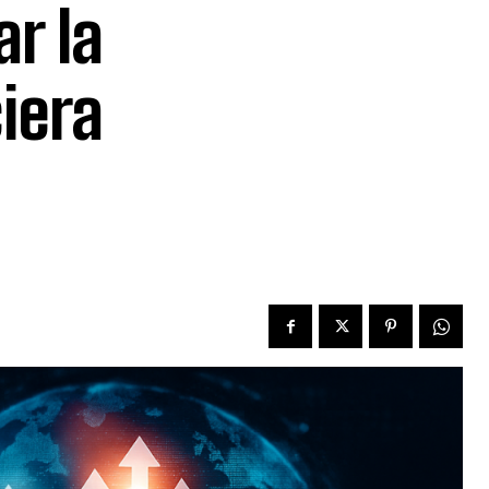
r la
iera