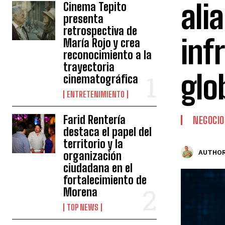
ali
Cinema Tepito
presenta
retrospectiva de
inf
María Rojo y crea
reconocimiento a la
trayectoria
glo
cinematográfica
ENTRETENIMIENTO
Farid Rentería
NEGOCIO
destaca el papel del
territorio y la
AUTHOR
organización
ciudadana en el
fortalecimiento de
Morena
TOP NEWS