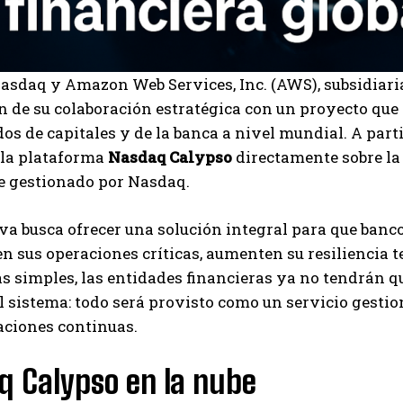
asdaq y Amazon Web Services, Inc. (AWS), subsidiaria
 de su colaboración estratégica con un proyecto que 
os de capitales y de la banca a nivel mundial. A parti
 la plataforma
Nasdaq Calypso
directamente sobre la
e gestionado por Nasdaq.
iva busca ofrecer una solución integral para que banc
 sus operaciones críticas, aumenten su resiliencia t
s simples, las entidades financieras ya no tendrán q
I WANT IN
l sistema: todo será provisto como un servicio gest
I've read and accept the
Privacy Policy
.
aciones continuas.
q Calypso en la nube
Carlos Mendoza