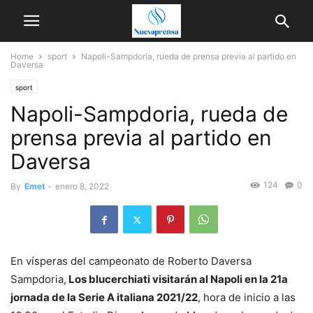
Home
sport
Napoli-Sampdoria, rueda de prensa previa al partido en
Daversa
sport
Napoli-Sampdoria, rueda de
prensa previa al partido en
Daversa
124
0
By
Emet
-
enero 8, 2022
En vísperas del campeonato de Roberto Daversa
Sampdoria,
Los blucerchiati visitarán al Napoli en la 21a
jornada de la Serie A italiana 2021/22
, hora de inicio a las