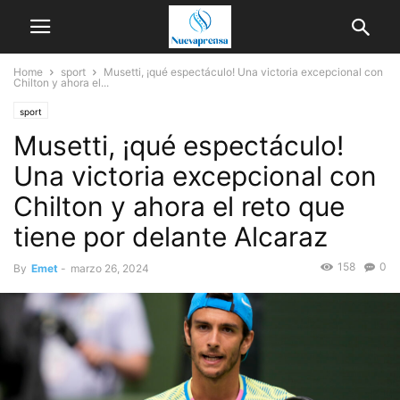
Home
sport
Musetti, ¡qué espectáculo! Una victoria excepcional con
Chilton y ahora el...
sport
Musetti, ¡qué espectáculo!
Una victoria excepcional con
Chilton y ahora el reto que
tiene por delante Alcaraz
158
0
By
Emet
-
marzo 26, 2024